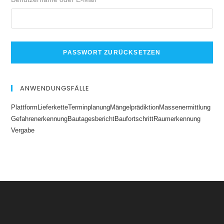
PASSWORT ZURÜCKSETZEN
ANWENDUNGSFÄLLE
Plattform
Lieferkette
Terminplanung
Mängelprädiktion
Massenermittlung
Gefahrenerkennung
Bautagesbericht
Baufortschritt
Raumerkennung
Vergabe