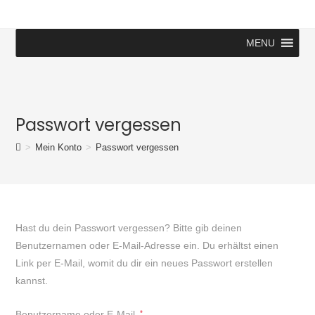
MENU
Passwort vergessen
>
Mein Konto
>
Passwort vergessen
Hast du dein Passwort vergessen? Bitte gib deinen
Benutzernamen oder E-Mail-Adresse ein. Du erhältst einen
Link per E-Mail, womit du dir ein neues Passwort erstellen
kannst.
Benutzername oder E-Mail
*