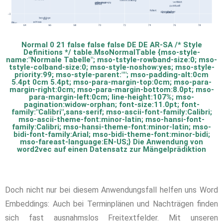
Normal 0 21 false false false DE DE AR-SA
/* Style
Definitions */ table.MsoNormalTable {mso-style-
name:"Normale Tabelle"; mso-tstyle-rowband-size:0; mso-
tstyle-colband-size:0; mso-style-noshow:yes; mso-style-
priority:99; mso-style-parent:""; mso-padding-alt:0cm
5.4pt 0cm 5.4pt; mso-para-margin-top:0cm; mso-para-
margin-right:0cm; mso-para-margin-bottom:8.0pt; mso-
para-margin-left:0cm; line-height:107%; mso-
pagination:widow-orphan; font-size:11.0pt; font-
family:"Calibri",sans-serif; mso-ascii-font-family:Calibri;
mso-ascii-theme-font:minor-latin; mso-hansi-font-
family:Calibri; mso-hansi-theme-font:minor-latin; mso-
bidi-font-family:Arial; mso-bidi-theme-font:minor-bidi;
mso-fareast-language:EN-US;} Die Anwendung von
word2vec auf einen Datensatz zur Mängelprädiktion
Doch nicht nur bei diesem Anwendungsfall helfen uns Word
Embeddings
: Auch bei Terminplänen und Nachträgen finden
sich fast ausnahmslos Freitextfelder. Mit unseren