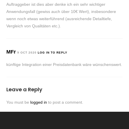
Auftraggeber ist dies aber denke ich ein sehr wichtiger
Anwendungsfall (gewiss auch über 10€ Wert), insbesondere
wenn noch etwas weiterführend (ausreichende Detailtiefe,
Vergleich von Qualitäten etc.).
MFr
9 OCT 2020
LOG IN TO REPLY
künftige Integration einer Preisdatenbank wäre wünschenswert.
Leave a Reply
You must be
logged in
to post a comment.