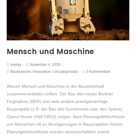
Mensch und Maschine
svenja
November 4, 2020
Baubranche
/
Innovation
/
Uncategorized
0 Kommentare
Warum Mensch und Maschine in der Bauwirtschaft
zusammenarbeiten sollten. Der Bau des neuen Berliner
Flughafens (BER) und viele andere prestigeträchtige
Bauprojekte (z.B. der Bau des Eurotunnels oder des Sydney
Opera House (Hall 1982)) zeigen, dass Planungsfehlschlüsse
von Menschen oft zu Verzögerungen in Bauprojekten führen.
Planungsfehlschlüsse wurden wissenschaftlich zuerst