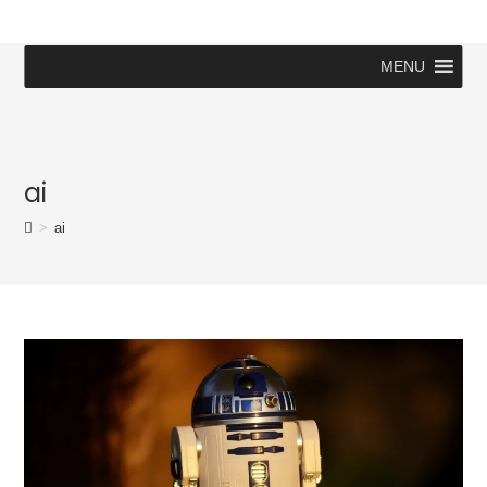
MENU
ai
>
ai