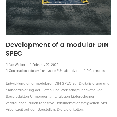
Development of a modular DIN
SPEC
Jan Wolber
February 22, 2022
Construction Industry
/
Innovation
/
Uncategorized
0 Comments
Entwicklung einer modularen DIN SPEC zur Digitalisierung und
Standardisierung der Liefer- und Wertschöpfungskette von
Bauprodukten Unmengen an analogen Lieferscheinen
verbrauchen, durch repetitive Dokumentationstätigkeiten, viel
Arbeitszeit auf den Baustellen. Die Lieferketten…