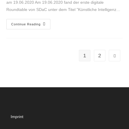
am 19.06.2020 Am 19.06.2020 fand der erste digitale
Roundtable von SDaC unter dem Titel "Künstliche Intelligenz…
Continue Reading
1
2
Imprint