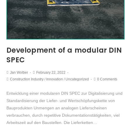
Development of a modular DIN
SPEC
Jan Wolber
February 22, 2022
Construction Industry
/
Innovation
/
Uncategorized
0 Comments
Entwicklung einer modularen DIN SPEC zur Digitalisierung und
Standardisierung der Liefer- und Wertschöpfungskette von
Bauprodukten Unmengen an analogen Lieferscheinen
verbrauchen, durch repetitive Dokumentationstätigkeiten, viel
Arbeitszeit auf den Baustellen. Die Lieferketten…